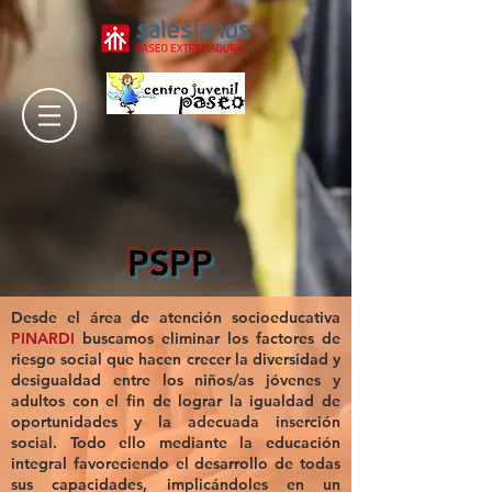
PSPP
Desde el área de atención socioeducativa
PINARDI
buscamos eliminar los factores de
riesgo social que hacen crecer la diversidad y
desigualdad entre los niños/as jóvenes y
adultos con el fin de lograr la igualdad de
oportunidades y la adecuada inserción
social. Todo ello mediante la educación
integral favoreciendo el desarrollo de todas
sus capacidades, implicándoles en un