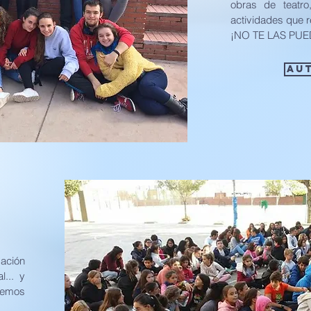
obras de teatr
actividades que r
¡NO TE LAS PU
AU
zación
l... y
memos